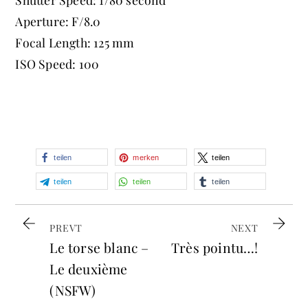
Aperture: F/8.0
Focal Length: 125 mm
ISO Speed: 100
teilen
merken
teilen
teilen
teilen
teilen
PREVT
NEXT
Le torse blanc –
Très pointu…!
Le deuxième
(NSFW)