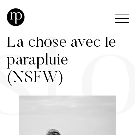
Skip
to
M
outdoor
content
La chose avec le
parapluie
(NSFW)