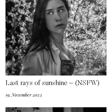
Last rays of sunshine – (NSFW)
19
.
November
2023