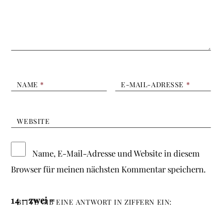
NAME
*
E-MAIL-ADRESSE
*
WEBSITE
Name, E-Mail-Adresse und Website in diesem
Browser für meinen nächsten Kommentar speichern.
14 − zwei =
BITTE GIB EINE ANTWORT IN ZIFFERN EIN: